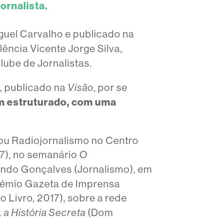
ornalista.
iguel Carvalho e publicado na
ência Vicente Jorge Silva,
ube de Jornalistas.
o, publicado na
,
por se
Visão
em estruturado, com uma
sou Radiojornalismo no Centro
7), no semanário
O
ando Gonçalves (Jornalismo), em
Prémio Gazeta de Imprensa
do Livro, 2017), sobre a rede
(Dom
 a História Secreta