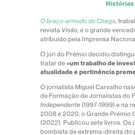
Histórias
, trab
O braço-armado do Chega
revista
, é o grande venced
Visão
atribuído pela Imprensa Nacion
O júri do Prémio decidiu disting
tratar de
«um trabalho de inves
atualidade e pertinência prem
O jornalista Miguel Carvalho na
de Formação de Jornalistas do 
(1997-1999) e na r
Independente
2008 e 2020, o Grande Prémio G
(2022). Publicou sete livros. Os 
bombista de extrema-direita do