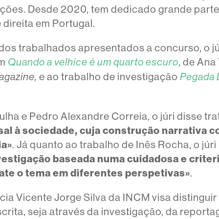
ições. Desde 2020, tem dedicado grande parte
 direita em Portugal.
os trabalhados apresentados a concurso, o júr
em
, de Ana
Quando a velhice é um quarto escuro
e ao trabalho de investigação
agazine,
Pegada D
lha e Pedro Alexandre Correia, o júri disse tr
al à sociedade, cuja construção narrativa 
ia»
. Já quanto ao trabalho de Inês Rocha, o júri
vestigação baseada numa cuidadosa e crite
te o tema em diferentes perspetivas»
.
ia Vicente Jorge Silva da INCM visa distinguir
scrita, seja através da investigação, da report