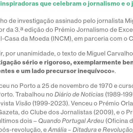
 inspiradoras que celebram o jornalismo e o j
alho de investigação assinado pelo jornalista M
or da 3.ª edição do Prémio Jornalismo de Excel
al-Casa da Moeda (INCM), em parceria com o Cl
uir, por unanimidade, o texto de Miguel Carvalh
tigação sério e rigoroso, exemplarmente b
entes e um lado precursor inequívoco»
.
sceu no Porto a 25 de novembro de 1970 e cur
Porto. Trabalhou no
(1989-199
Diário de Notícias
evista
(1999-2023). Venceu o Prémio Orl
Visão
azeta, do Clube dos Jornalistas (2009), e o 
últimos dois –
(Oficina 
Quando Portugal Ardeu
 pós-revolução, e
Amália – Ditadura e Revolução,